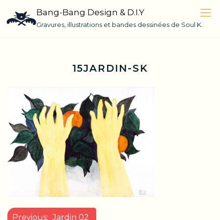
Skip
Bang-Bang Design & D.I.Y
to
Gravures, illustrations et bandes dessinées de Soul K.
content
15JARDIN-SK
NAVIGATION
Previous:
Jardin 02