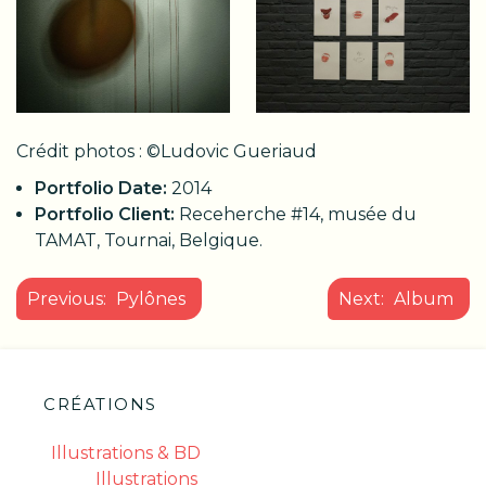
Crédit photos : ©Ludovic Gueriaud
Portfolio Date:
2014
Portfolio Client:
Receherche #14, musée du
TAMAT, Tournai, Belgique.
NAVIGATION
Previous:
Pylônes
Next:
Album
DE
L’ARTICLE
CRÉATIONS
Illustrations & BD
Illustrations