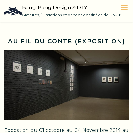
Skip
Bang-Bang Design & D.I.Y
to
Gravures, illustrations et bandes dessinées de Soul K.
content
AU FIL DU CONTE (EXPOSITION)
Exposition du 01 octobre au 04 Novembre 2014 au