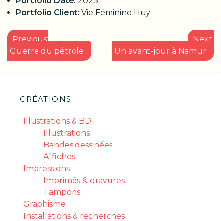
Portfolio Date:
2023
Portfolio Client:
Vie Féminine Huy
NAVIGATION
Previous:
Next:
DE
Guerre du pétrole
Un avant-jour à Namur
L’ARTICLE
CRÉATIONS
Illustrations & BD
Illustrations
Bandes dessinées
Affiches
Impressions
Imprimés & gravures
Tampons
Graphisme
Installations & recherches