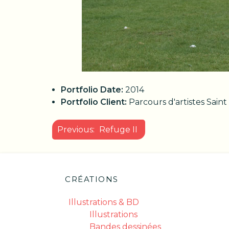
Portfolio Date:
2014
Portfolio Client:
Parcours d'artistes Sain
NAVIGATION
Previous:
Refuge II
DE
L’ARTICLE
CRÉATIONS
Illustrations & BD
Illustrations
Bandes dessinées