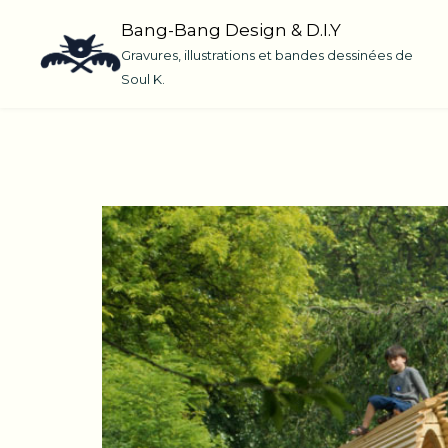
Skip
Bang-Bang Design & D.I.Y
to
Gravures, illustrations et bandes dessinées de
content
Soul K.