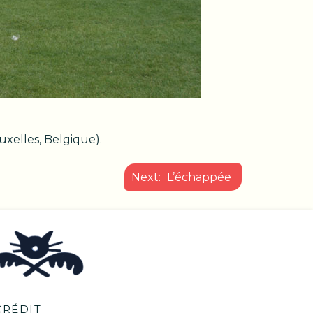
uxelles, Belgique).
Next:
L’échappée
CRÉDIT