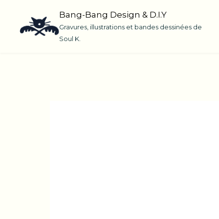
Skip
Bang-Bang Design & D.I.Y
to
Gravures, illustrations et bandes dessinées de
content
Soul K.