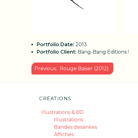
Portfolio Date:
2013
Portfolio Client:
Bang-Bang Editions !
NAVIGATION
Previous:
Rouge Baiser (2012)
DE
L’ARTICLE
CRÉATIONS
Illustrations & BD
Illustrations
Bandes dessinées
Affiches