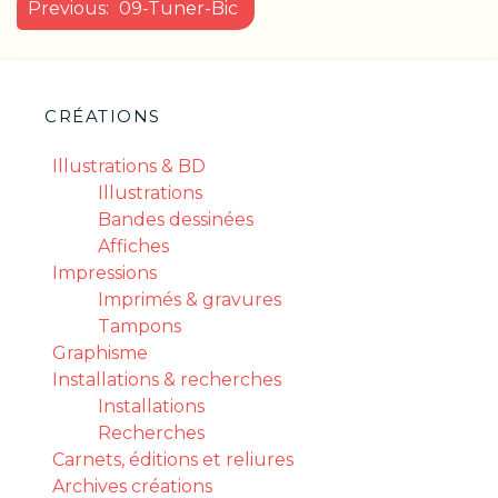
NAVIGATION
Previous:
09-Tuner-Bic
DE
L’ARTICLE
CRÉATIONS
Illustrations & BD
Illustrations
Bandes dessinées
Affiches
Impressions
Imprimés & gravures
Tampons
Graphisme
Installations & recherches
Installations
Recherches
Carnets, éditions et reliures
Archives créations