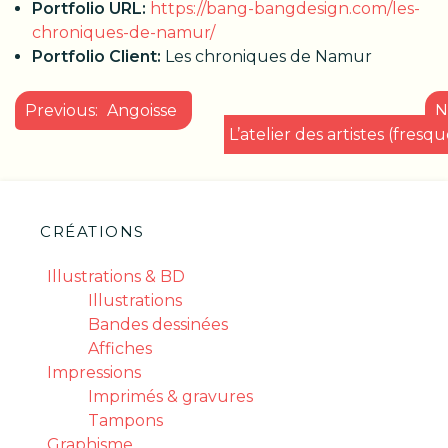
Portfolio URL:
https://bang-bangdesign.com/les-
chroniques-de-namur/
Portfolio Client:
Les chroniques de Namur
NAVIGATION
Previous:
Angoisse
N
DE
L’atelier des artistes (fresqu
L’ARTICLE
CRÉATIONS
Illustrations & BD
Illustrations
Bandes dessinées
Affiches
Impressions
Imprimés & gravures
Tampons
Graphisme